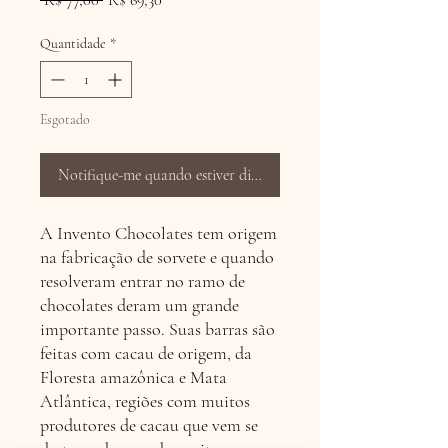
 R$ 77,00 
R$ 69,30
normal
promocional
Quantidade
*
Esgotado
Notifique-me quando estiver disponível
A Invento Chocolates tem origem
na fabricação de sorvete e quando
resolveram entrar no ramo de
chocolates deram um grande
importante passo. Suas barras são
feitas com cacau de origem, da
Floresta amazônica e Mata
Atlântica, regiões com muitos
produtores de cacau que vem se