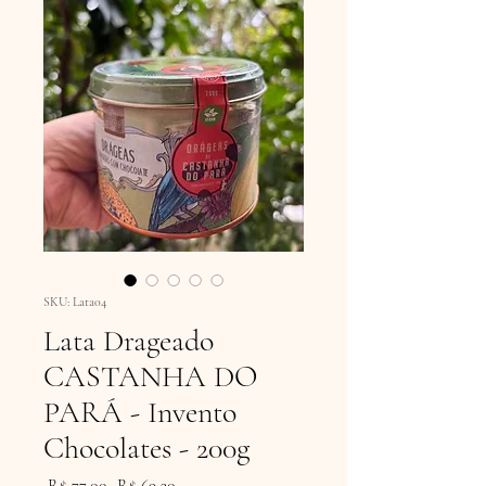
SKU: Lata04
Lata Drageado
CASTANHA DO
PARÁ - Invento
Chocolates - 200g
Preço
Preço