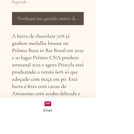
Esgotado
Notifique-me quando estiver disponível
A barra de chocolate 70% já
ganhou medalha bronze no
Prêmio Bean to Bar Brasil em 2022
e 1o lugar Prêmio CNA produto
artesanal 2021 e agora Priscyla está
produzindo a versão 60% só que
adoçado com maçã em pó. Está
barra é feita com cacau do
Amazonas com acidez delicada e
notas sensoriais de frutas
vermelhas. Ingredientes: nibs de
Email
cacau, maçã em pó e manteiga de
cacau.