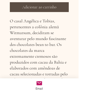
Adicionar ao carrinho
O casal Angélica e Tobias,
pertencentes a colônia alemã
Witmarsum, decidiram se
aventurar pelo mundo fascinante
dos chocolates bean to bar. Os
chocolates da marca
extremamente cremosos são
produzidos com cacau da Bahia e
elaborados com amêndoas de
cacau selecionadas e torradas pelo
próprio casal. Ingredientes: açúcar
cristal orgânico, manteiga de
Email
cacau, leite em pó integral, cacau e
essência de lavanda.