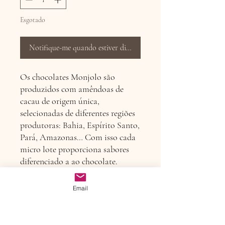
Esgotado
Notifique-me quando estiver disponível
Os chocolates Monjolo são
produzidos com amêndoas de
cacau de origem única,
selecionadas de diferentes regiões
produtoras: Bahia, Espírito Santo,
Pará, Amazonas… Com isso cada
micro lote proporciona sabores
diferenciado a ao chocolate.
Origem das amêndoas desta barra:
Uruçuca/BA. Ingredientes: leite
Email
em pó, manteiga de cacau, açúcar,
gengibre e limão siciliano.