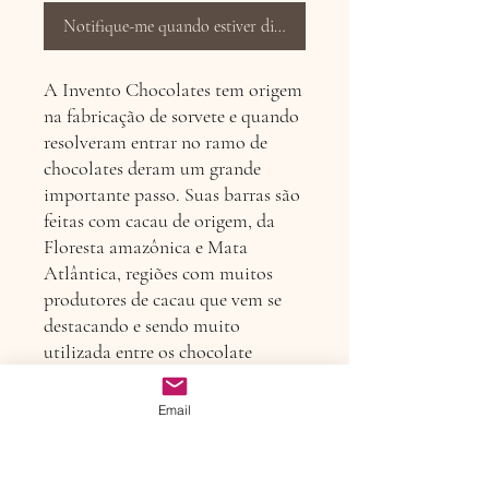
Notifique-me quando estiver disponível
A Invento Chocolates tem origem
na fabricação de sorvete e quando
resolveram entrar no ramo de
chocolates deram um grande
importante passo. Suas barras são
feitas com cacau de origem, da
Floresta amazônica e Mata
Atlântica, regiões com muitos
produtores de cacau que vem se
destacando e sendo muito
utilizada entre os chocolate
makers. Ingredientes: cacau,
açúcar orgânico,massa de cacau
Email
lecitina de girassol, e pedaços de
cupuaçu.