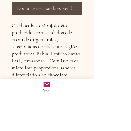
Notifique-me quando estiver disponível
Os chocolates Monjolo são
produzidos com amêndoas de
cacau de origem única,
selecionadas de diferentes regiões
produtoras: Bahia, Espírito Santo,
Pará, Amazonas… Com isso cada
micro lote proporciona sabores
diferenciado a ao chocolate.
Origem das amêndoas desta barra:
Medicilândia/PA. Ingredientes:
Email
cacau e açúcar de coco.
Política de devolução ou
troca