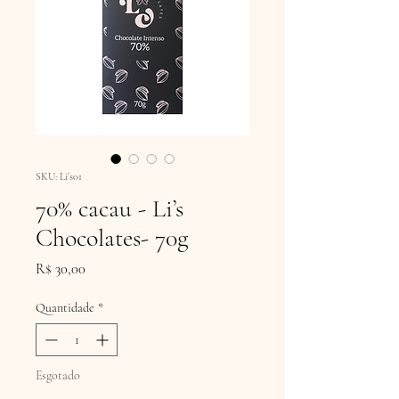
SKU: Li’s01
70% cacau - Li’s
Chocolates- 70g
Preço
R$ 30,00
Quantidade
*
Esgotado