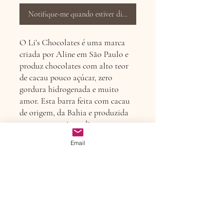
Notifique-me quando estiver disponível
O Li’s Chocolates é uma marca
criada por Aline em São Paulo e
produz chocolates com alto teor
de cacau pouco açúcar, zero
gordura hidrogenada e muito
amor. Esta barra feita com cacau
de origem, da Bahia e produzida
apenas com 3 ingredientes: cacau,
manteiga de cacau e açúcar
Email
orgânico.
Política de devolução ou
troca
Ao receber seu produto, confira a
Detalhes do produto
embalagem e o lacre. Se o produto