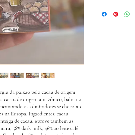
A Cocoa Hunters Club re
envia o código de rastr
hesite em nos contatar p
giu da paixão pelo cacau de origem
sa cacau de origem amazônico, bahiano
encantando os admiradores se chocolate
 na Europa. Ingredientes: cacau,
manteiga de cacau. #prove também as
maru, 56% dark milk, 46% ao leite café