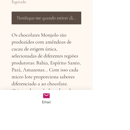
Esgotado
Notifique-me quando estiver disponível
Os chocolates Monjolo são
produzidos com amêndoas de
cacau de origem única,
selecionadas de diferentes regiões
produtoras: Bahia, Espírito Santo,
Pará, Amazonas… Com isso cada
micro lote proporciona sabores
diferenciado a ao chocolate.
Origem das amêndoas desta barra:
Medicilândia/PA. Ingredientes:
Email
cacau, manteiga de cacau, leite em
pó e açúcar.
Política de devolução ou