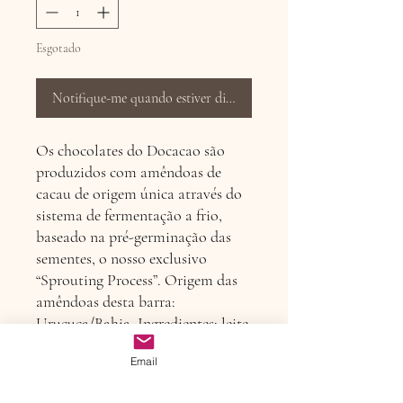
Esgotado
Notifique-me quando estiver disponível
Os chocolates do Docacao são
produzidos com amêndoas de
cacau de origem única através do
sistema de fermentação a frio,
baseado na pré-germinação das
sementes, o nosso exclusivo
“Sprouting Process”. Origem das
amêndoas desta barra:
Uruçuca/Bahia. Ingredientes: leite
em pó integral, açúcar demerara,
Email
nibs de cacau, manteiga de cacau,
cupuaçu desidratado e lecitina de