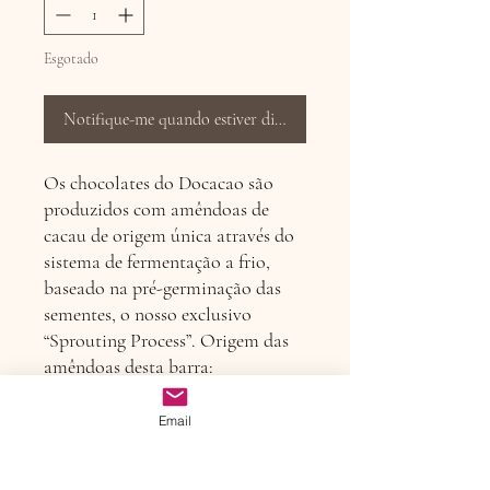
Esgotado
Notifique-me quando estiver disponível
Os chocolates do Docacao são
produzidos com amêndoas de
cacau de origem única através do
sistema de fermentação a frio,
baseado na pré-germinação das
sementes, o nosso exclusivo
“Sprouting Process”. Origem das
amêndoas desta barra:
Uruçuca/Bahia. Ingredientes: leite
em pó integral, açúcar demerara,
Email
nibs de cacau, manteiga de cacau e
lecitina de soja.