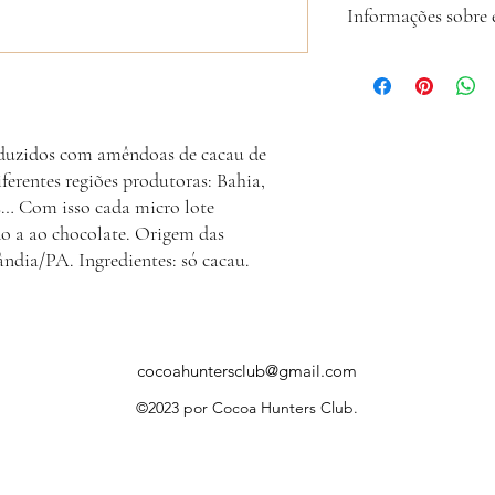
Informações sobre 
de origem, qualidade, tr
A Cocoa Hunters Club re
envia o código de rastr
hesite em nos contatar p
duzidos com amêndoas de cacau de
ferentes regiões produtoras: Bahia,
s… Com isso cada micro lote
do a ao chocolate. Origem das
ndia/PA. Ingredientes: só cacau.
cocoahuntersclub@gmail.com
©2023 por Cocoa Hunters Club.