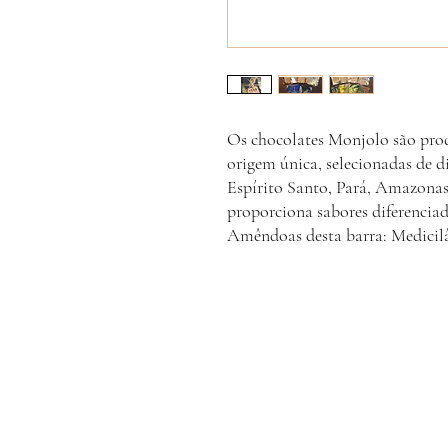
Os chocolates Monjolo são pro
origem única, selecionadas de di
Espírito Santo, Pará, Amazona
proporciona sabores diferencia
Amêndoas desta barra: Medicilâ