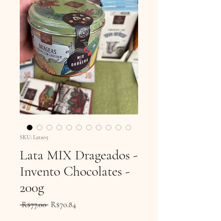
SKU: Lata05
Lata MIX Drageados -
Invento Chocolates -
200g
Regular
Sale
 R$77.00 
R$70.84
Price
Price