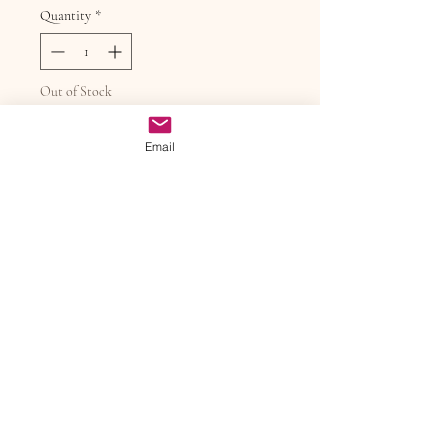
Quantity
*
Out of Stock
Notify When Available
Email
A Casa Lasevicius traz a
combinação perfeita da castanha
de caju e chocolate ao leite feito
com cacau da Bahia. Ingredientes:
Cacau, leite em pó integral, açúcar
orgânico e castanha de caju.