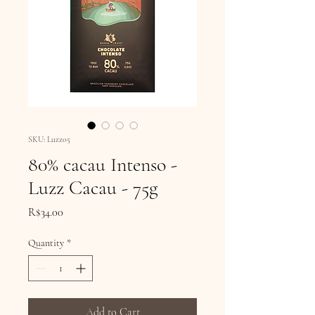
SKU: Luzz05
80% cacau Intenso -
Luzz Cacau - 75g
Price
R$34.00
Quantity
*
Add to Cart