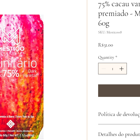
75% cacau var
premiado - M
60g
SKU: Mestico08
Price
R$31.00
Quantity
*
Política de devolu
Ao receber seu produto, 
Detalhes do produ
produto apresentar algu