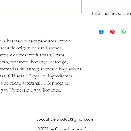
tem até 7 dias para ent
Club e pedir a troca.
A Cocoa Hunters Club b
Informações sobre 
de origem, qualidade, tr
A Cocoa Hunters Club re
envia o código de rastr
hesite em nos contatar p
as barras e outros produtos, como
cacau de origem de sua Fazenda
arras e outros produtos utilizam
ário, forastero, bonança, catongo,
nservadas durante gerações, e hoje sob os
asal Cláudia e Rogério. Ingredientes:
a de cacau artesanal. #Conheça as
 75% Trinitário e 75% Bonança.
cocoahuntersclub@gmail.com
©2023 by Cocoa Hunters Club.