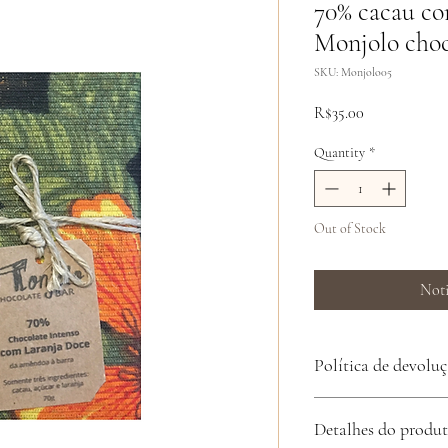
70% cacau co
Monjolo choc
SKU: Monjolo05
Price
R$35.00
Quantity
*
Out of Stock
Noti
Política de devolu
Ao receber seu produto, 
Detalhes do produ
produto apresentar algu