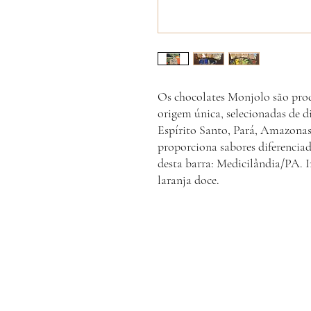
Os chocolates Monjolo são pro
origem única, selecionadas de di
Espírito Santo, Pará, Amazona
proporciona sabores diferencia
desta barra: Medicilândia/PA. I
laranja doce.