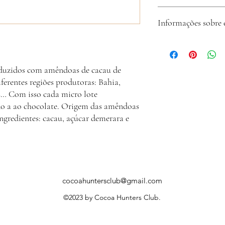
tem até 7 dias para ent
Club e pedir a troca.
A Cocoa Hunters Club b
Informações sobre 
de origem, qualidade, tr
A Cocoa Hunters Club re
envia o código de rastr
hesite em nos contatar p
duzidos com amêndoas de cacau de
ferentes regiões produtoras: Bahia,
s… Com isso cada micro lote
do a ao chocolate. Origem das amêndoas
ngredientes: cacau, açúcar demerara e
cocoahuntersclub@gmail.com
©2023 by Cocoa Hunters Club.