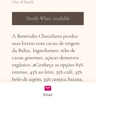
Out of Stock
Notify When Available
A Benevides Chocolates produz
suas barras com cacau de origem
da Bahia. Ingredientes: nibs de
cacau gourmet, açúcar demerara
orgânico. #Conheça as opções 85%
intenso, 43% ao leite, 55% café, 35%
bolo de aipim, 35% canjica baiana,
60% cappuccino, 55% coco e
especiarias, 35% limão siciliano,
Email
43% rapadura e flor de sal
Política de devolução ou
troca