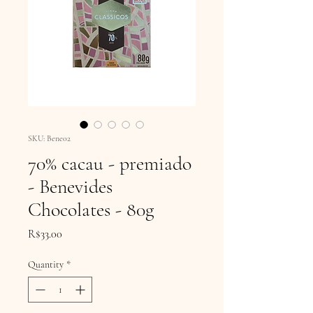
SKU: Bene02
70% cacau - premiado
- Benevides
Chocolates - 80g
Price
R$33.00
Quantity
*