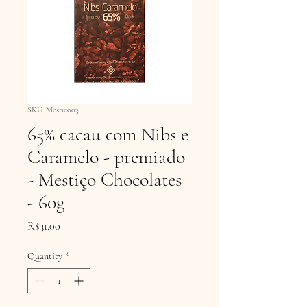
SKU: Mestico03
65% cacau com Nibs e
Caramelo - premiado
- Mestiço Chocolates
- 60g
Price
R$31.00
Quantity
*