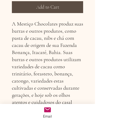
Add to Cart
A Mestiço Chocolates produz suas
barras e outros produtos, como
pasta de cacau, nibs e chá com
cacau de origem de sua Fazenda
Bonança, Itacaré, Bahia. Suas
barras e outros produtos utilizam
variedades de cacau como
trinitário, forastero, bonança,
catongo, variedades estas
cultivadas e conservadas durante
gerações, e hoje sob os olhos
atentos e cuidadosos do casal
Cláudia e Rogério. Ingredientes:
massa de cacau, açúcar orgânico,
Email
manteiga de cacau artesanal e nibs
de cacau.