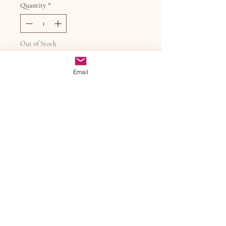
Quantity
*
Out of Stock
Notify When Available
Email
A Casa Lasevicius fez separou um
edição especial em sua produção
para o cacau da Bahia na versão
vegana. Ingredientes: cacau (nibs e
manteiga), açúcar orgânico e
goiaba. CACAU DA BAHIA