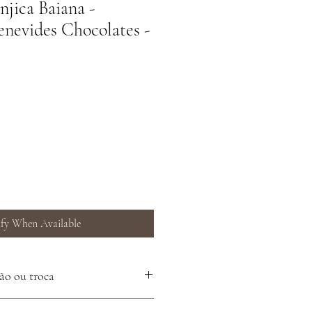
njica Baiana -
enevides Chocolates -
fy When Available
ção ou troca
confira a embalagem e o lacre. Se o