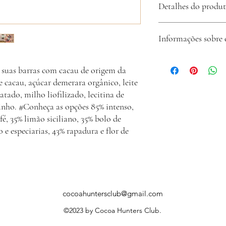
Detalhes do produ
produto apresentar algu
tem até 7 dias para ent
Club e pedir a troca.
A Cocoa Hunters Club b
Informações sobre 
de origem, qualidade, tr
A Cocoa Hunters Club re
suas barras com cacau de origem da
envia o código de rastr
e cacau, açúcar demerara orgânico, leite
hesite em nos contatar p
atado, milho liofilizado, lecitina de
rinho. #Conheça as opções 85% intenso,
fé, 35% limão siciliano, 35% bolo de
e especiarias, 43% rapadura e flor de
cocoahuntersclub@gmail.com
©2023 by Cocoa Hunters Club.