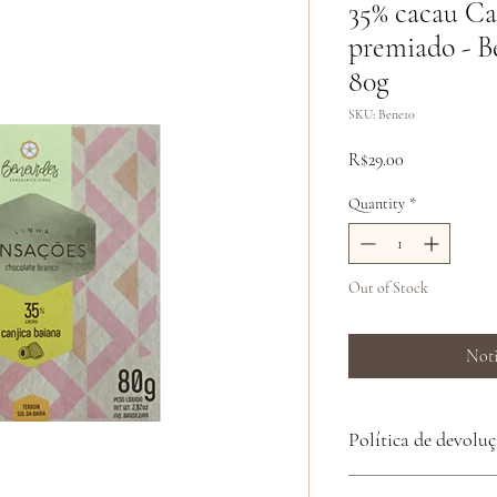
35% cacau Ca
premiado - B
80g
SKU: Bene10
Price
R$29.00
Quantity
*
Out of Stock
Noti
Política de devolu
Ao receber seu produto, 