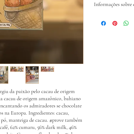
Informações sobre 
de origem, qualidade, tr
A Cocoa Hunters Club re
envia o código de rastr
hesite em nos contatar p
giu da paixão pelo cacau de origem
sa cacau de origem amazônico, bahiano
encantando os admiradores se chocolate
 na Europa. Ingredientes: cacau,
em pó, manteiga de cacau. #prove também
% café, 62% cumaru, 56% dark milk, 46%