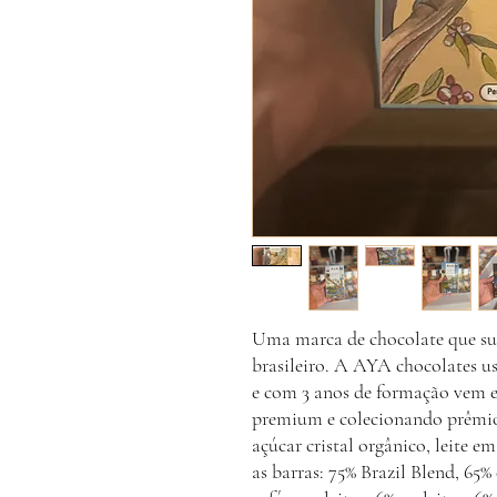
Uma marca de chocolate que sur
brasileiro. A AYA chocolates u
e com 3 anos de formação vem 
premium e colecionando prêmios
açúcar cristal orgânico, leite 
as barras: 75% Brazil Blend, 65